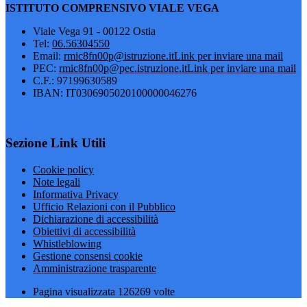
ISTITUTO COMPRENSIVO VIALE VEGA
Viale Vega 91 - 00122 Ostia
Tel:
06.56304550
Email:
rmic8fn00p@istruzione.it
Link per inviare una mail
PEC:
rmic8fn00p@pec.istruzione.it
Link per inviare una mail
C.F.: 97199630589
IBAN: IT0306905020100000046276
Sezione Link Utili
Cookie policy
Note legali
Informativa Privacy
Ufficio Relazioni con il Pubblico
Dichiarazione di accessibilità
Obiettivi di accessibilità
Whistleblowing
Gestione consensi cookie
Amministrazione trasparente
Pagina visualizzata
126269
volte