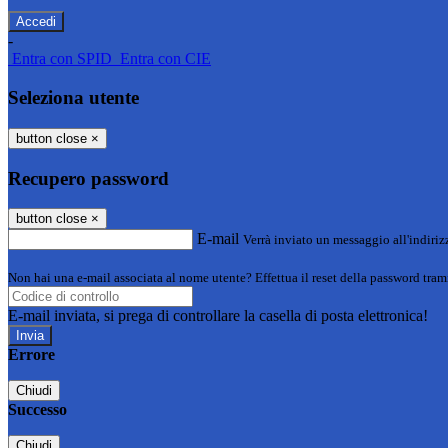
-
Entra con SPID
Entra con CIE
Seleziona utente
button close
×
Recupero password
button close
×
E-mail
Verrà inviato un messaggio all'indirizz
Non hai una e-mail associata al nome utente? Effettua il reset della password tram
E-mail inviata, si prega di controllare la casella di posta elettronica!
Errore
Chiudi
Successo
Chiudi