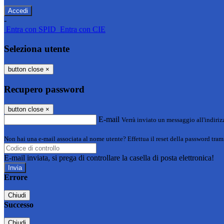
-
Entra con SPID
Entra con CIE
Seleziona utente
button close
×
Recupero password
button close
×
E-mail
Verrà inviato un messaggio all'indirizz
Non hai una e-mail associata al nome utente? Effettua il reset della password tram
E-mail inviata, si prega di controllare la casella di posta elettronica!
Errore
Chiudi
Successo
Chiudi