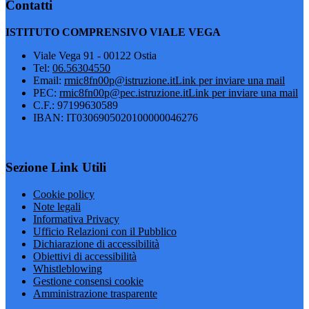
Contatti
ISTITUTO COMPRENSIVO VIALE VEGA
Viale Vega 91 - 00122 Ostia
Tel:
06.56304550
Email:
rmic8fn00p@istruzione.it
Link per inviare una mail
PEC:
rmic8fn00p@pec.istruzione.it
Link per inviare una mail
C.F.: 97199630589
IBAN: IT0306905020100000046276
Sezione Link Utili
Cookie policy
Note legali
Informativa Privacy
Ufficio Relazioni con il Pubblico
Dichiarazione di accessibilità
Obiettivi di accessibilità
Whistleblowing
Gestione consensi cookie
Amministrazione trasparente