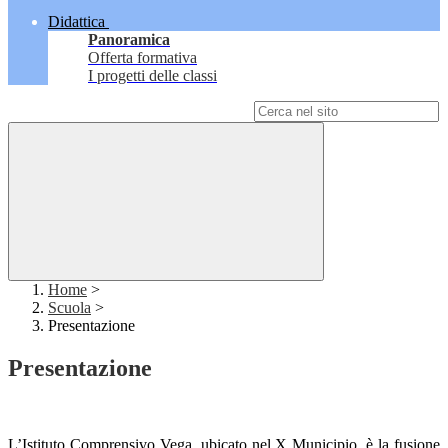
Didattica
Panoramica
Offerta formativa
I progetti delle classi
Campo di ricerca per le pagine del sito
Home
>
Scuola
>
Presentazione
Presentazione
L’Istituto Comprensivo Vega, ubicato nel X Municipio, è la fusione