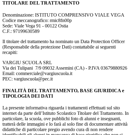
TITOLARE DEL TRATTAMENTO
Denominazione: ISTITUTO COMPRENSIVO VIALE VEGA
Codice meccanografico:
rmic8fn00p
Sede: Viale Vega 91 - 00122 Ostia
C.F.: 97199630589
Il titolare del trattamento ha nominato un Data Protection Officer
(Responsabile della protezione Dati) contattabile ai seguenti
recapiti:
VARGIU SCUOLA SRL
Via dei Tulipani 7/9 09032 Assemini (CA) - P.IVA 03679880926
Email: commerciale@vargiuscuola.it
PEC: vargiuscuola@pec.it
FINALITÀ DEL TRATTAMENTO, BASE GIURIDICA e
TIPOLOGIA DEI DATI
La presente informativa riguarda i trattamenti effettuati sul sito
internet da parte dell’Istituto Scolastico Titolare del Trattamento. In
particolare, la scuola, ove pubblichi foto di alunni e insegnanti,
tratterà delle immagini e lo farà al solo fine di documentare attività
didattiche di particolare pregio avendo cura di non rendere
identificabili gli alunni in mancanza di base giuridica che non si