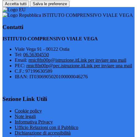
Accetta tutti
Salva le preferenze
ISTITUTO COMPRENSIVO VIALE VEGA
Contatti
ISTITUTO COMPRENSIVO VIALE VEGA
Viale Vega 91 - 00122 Ostia
Tel:
06.56304550
Email:
rmic8fn00p@istruzione.it
Link per inviare una mail
PEC:
rmic8fn00p@pec.istruzione.it
Link per inviare una mail
C.F.: 97199630589
IBAN: IT0306905020100000046276
Sezione Link Utili
Cookie policy
Note legali
Informativa Privacy
Ufficio Relazioni con il Pubblico
Dichiarazione di accessibilità