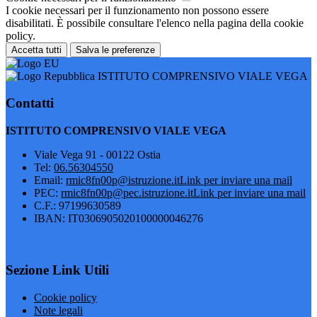
I cookie necessari per il funzionamento non possono essere
disabilitati. È possibile consultare l'elenco nella pagina della cookie
policy.
Accetta tutti
Salva le preferenze
ISTITUTO COMPRENSIVO VIALE VEGA
Contatti
ISTITUTO COMPRENSIVO VIALE VEGA
Viale Vega 91 - 00122 Ostia
Tel:
06.56304550
Email:
rmic8fn00p@istruzione.it
Link per inviare una mail
PEC:
rmic8fn00p@pec.istruzione.it
Link per inviare una mail
C.F.: 97199630589
IBAN: IT0306905020100000046276
Sezione Link Utili
Cookie policy
Note legali