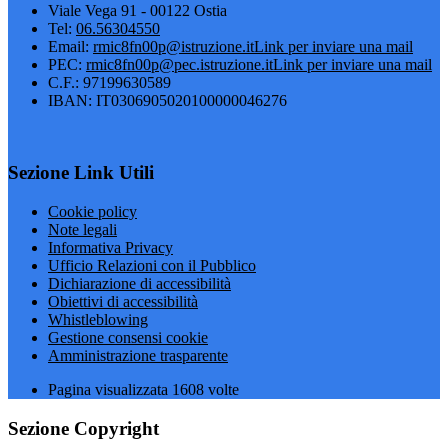
Viale Vega 91 - 00122 Ostia
Tel:
06.56304550
Email:
rmic8fn00p@istruzione.it
Link per inviare una mail
PEC:
rmic8fn00p@pec.istruzione.it
Link per inviare una mail
C.F.: 97199630589
IBAN: IT0306905020100000046276
Sezione Link Utili
Cookie policy
Note legali
Informativa Privacy
Ufficio Relazioni con il Pubblico
Dichiarazione di accessibilità
Obiettivi di accessibilità
Whistleblowing
Gestione consensi cookie
Amministrazione trasparente
Pagina visualizzata
1608
volte
Sezione Copyright