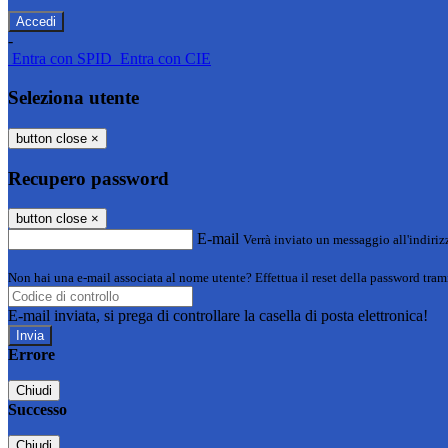
-
Entra con SPID
Entra con CIE
Seleziona utente
button close
×
Recupero password
button close
×
E-mail
Verrà inviato un messaggio all'indirizz
Non hai una e-mail associata al nome utente? Effettua il reset della password tram
E-mail inviata, si prega di controllare la casella di posta elettronica!
Errore
Chiudi
Successo
Chiudi