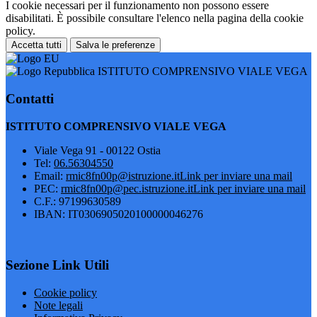
I cookie necessari per il funzionamento non possono essere
disabilitati. È possibile consultare l'elenco nella pagina della cookie
policy.
Accetta tutti
Salva le preferenze
ISTITUTO COMPRENSIVO VIALE VEGA
Contatti
ISTITUTO COMPRENSIVO VIALE VEGA
Viale Vega 91 - 00122 Ostia
Tel:
06.56304550
Email:
rmic8fn00p@istruzione.it
Link per inviare una mail
PEC:
rmic8fn00p@pec.istruzione.it
Link per inviare una mail
C.F.: 97199630589
IBAN: IT0306905020100000046276
Sezione Link Utili
Cookie policy
Note legali