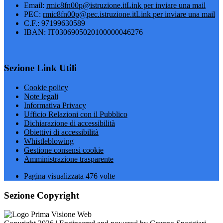
Email:
rmic8fn00p@istruzione.it
Link per inviare una mail
PEC:
rmic8fn00p@pec.istruzione.it
Link per inviare una mail
C.F.: 97199630589
IBAN: IT0306905020100000046276
Sezione Link Utili
Cookie policy
Note legali
Informativa Privacy
Ufficio Relazioni con il Pubblico
Dichiarazione di accessibilità
Obiettivi di accessibilità
Whistleblowing
Gestione consensi cookie
Amministrazione trasparente
Pagina visualizzata
476
volte
Sezione Copyright