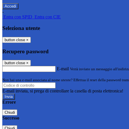
-
Entra con SPID
Entra con CIE
Seleziona utente
button close
×
Recupero password
button close
×
E-mail
Verrà inviato un messaggio all'indirizz
Non hai una e-mail associata al nome utente? Effettua il reset della password tram
E-mail inviata, si prega di controllare la casella di posta elettronica!
Errore
Chiudi
Successo
Chiudi