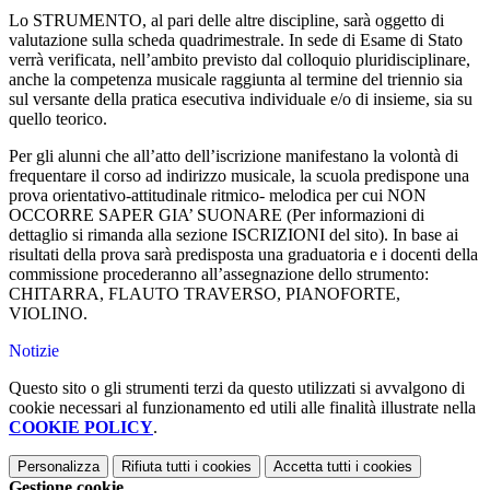
Lo STRUMENTO, al pari delle altre discipline, sarà oggetto di
valutazione sulla scheda quadrimestrale. In sede di Esame di Stato
verrà verificata, nell’ambito previsto dal colloquio pluridisciplinare,
anche la competenza musicale raggiunta al termine del triennio sia
sul versante della pratica esecutiva individuale e/o di insieme, sia su
quello teorico.
Per gli alunni che all’atto dell’iscrizione manifestano la volontà di
frequentare il corso ad indirizzo musicale, la scuola predispone una
prova orientativo-attitudinale ritmico- melodica per cui NON
OCCORRE SAPER GIA’ SUONARE (Per informazioni di
dettaglio si rimanda alla sezione ISCRIZIONI del sito). In base ai
risultati della prova sarà predisposta una graduatoria e i docenti della
commissione procederanno all’assegnazione dello strumento:
CHITARRA, FLAUTO TRAVERSO, PIANOFORTE,
VIOLINO.
Notizie
Questo sito o gli strumenti terzi da questo utilizzati si avvalgono di
cookie necessari al funzionamento ed utili alle finalità illustrate nella
COOKIE POLICY
.
Personalizza
Rifiuta tutti
i cookies
Accetta tutti
i cookies
Gestione cookie