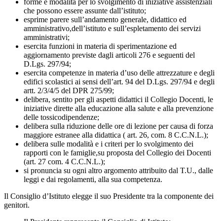
forme e modalità per lo svolgimento di iniziative assistenziali
che possono essere
assunte dall’istituto;
esprime parere sull’andamento generale, didattico ed
amministrativo,
dell’istituto e sull’espletamento dei servizi
amministrativi;
esercita funzioni in materia di sperimentazione ed
aggiornamento previste dagli
articoli 276 e seguenti del
D.Lgs. 297/94;
esercita competenze in materia d’uso delle attrezzature e degli
edifici scolastici ai
sensi dell’art. 94 del D.Lgs. 297/94 e degli
artt. 2/3/4/5 del DPR 275/99;
delibera, sentito per gli aspetti didattici il Collegio Docenti, le
iniziative dirette
alla educazione alla salute e alla prevenzione
delle tossicodipendenze;
delibera sulla riduzione delle ore di lezione per causa di forza
maggiore estranee
alla didattica ( art. 26, com. 8 C.C.N.L.);
delibera sulle modalità e i criteri per lo svolgimento dei
rapporti con le famiglie,
su proposta del Collegio dei Docenti
(art. 27 com. 4 C.C.N.L.);
si pronuncia su ogni altro argomento attribuito dal T.U., dalle
leggi e dai
regolamenti, alla sua competenza.
Il Consiglio d’Istituto elegge il suo Presidente tra la componente dei
genitori.