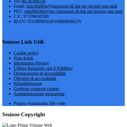
Tel:
06.56304550
Email:
rmic8fn00p@istruzione.it
Link per inviare una mail
PEC:
rmic8fn00p@pec.istruzione.it
Link per inviare una mail
C.F.: 97199630589
IBAN: IT0306905020100000046276
Sezione Link Utili
Cookie policy
Note legali
Informativa Privacy
Ufficio Relazioni con il Pubblico
Dichiarazione di accessibilità
Obiettivi di accessibilità
Whistleblowing
Gestione consensi cookie
Amministrazione trasparente
Pagina visualizzata
366
volte
Sezione Copyright