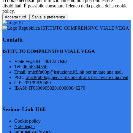
I cookie necessari per il funzionamento non possono essere
disabilitati. È possibile consultare l'elenco nella pagina della cookie
policy.
Accetta tutti
Salva le preferenze
ISTITUTO COMPRENSIVO VIALE VEGA
Contatti
ISTITUTO COMPRENSIVO VIALE VEGA
Viale Vega 91 - 00122 Ostia
Tel:
06.56304550
Email:
rmic8fn00p@istruzione.it
Link per inviare una mail
PEC:
rmic8fn00p@pec.istruzione.it
Link per inviare una mail
C.F.: 97199630589
IBAN: IT0306905020100000046276
Sezione Link Utili
Cookie policy
Note legali
Informativa Privacy