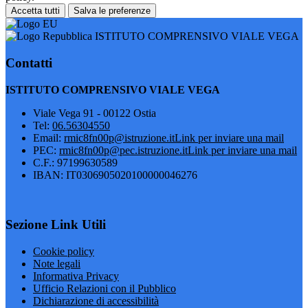
Accetta tutti
Salva le preferenze
ISTITUTO COMPRENSIVO VIALE VEGA
Contatti
ISTITUTO COMPRENSIVO VIALE VEGA
Viale Vega 91 - 00122 Ostia
Tel:
06.56304550
Email:
rmic8fn00p@istruzione.it
Link per inviare una mail
PEC:
rmic8fn00p@pec.istruzione.it
Link per inviare una mail
C.F.: 97199630589
IBAN: IT0306905020100000046276
Sezione Link Utili
Cookie policy
Note legali
Informativa Privacy
Ufficio Relazioni con il Pubblico
Dichiarazione di accessibilità