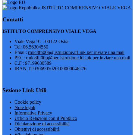
ISTITUTO COMPRENSIVO VIALE VEGA
Contatti
ISTITUTO COMPRENSIVO VIALE VEGA
Viale Vega 91 - 00122 Ostia
Tel:
06.56304550
Email:
rmic8fn00p@istruzione.it
Link per inviare una mail
PEC:
rmic8fn00p@pec.istruzione.it
Link per inviare una mail
C.F.: 97199630589
IBAN: IT0306905020100000046276
Sezione Link Utili
Cookie policy
Note legali
Informativa Privacy
Ufficio Relazioni con il Pubblico
Dichiarazione di accessibilità
Obiettivi di accessibilità
Whistleblowing