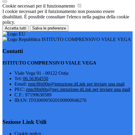
Cookie necessari per il funzionamento
I cookie necessari per il funzionamento non possono essere
disabilitati. È possibile consultare l'elenco nella pagina della cookie
policy.
Accetta tutti
Salva le preferenze
ISTITUTO COMPRENSIVO VIALE VEGA
Contatti
ISTITUTO COMPRENSIVO VIALE VEGA
Viale Vega 91 - 00122 Ostia
Tel:
06.56304550
Email:
rmic8fn00p@istruzione.it
Link per inviare una mail
PEC:
rmic8fn00p@pec.istruzione.it
Link per inviare una mail
C.F.: 97199630589
IBAN: IT0306905020100000046276
Sezione Link Utili
Cookie policy