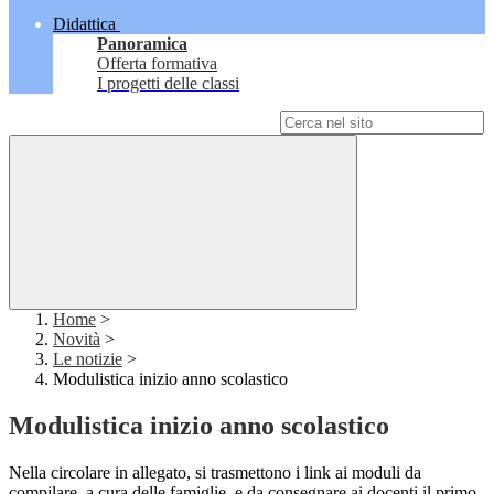
Didattica
Panoramica
Offerta formativa
I progetti delle classi
Campo di ricerca per le pagine del sito
Home
>
Novità
>
Le notizie
>
Modulistica inizio anno scolastico
Modulistica inizio anno scolastico
Nella circolare in allegato, si trasmettono i link ai moduli da
compilare, a cura delle famiglie, e da consegnare ai docenti il primo