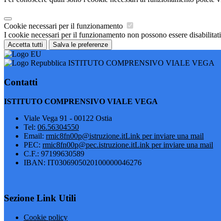
Cookie necessari per il funzionamento
I cookie necessari per il funzionamento non possono essere disabilitati.
Accetta tutti
Salva le preferenze
ISTITUTO COMPRENSIVO VIALE VEGA
Contatti
ISTITUTO COMPRENSIVO VIALE VEGA
Viale Vega 91 - 00122 Ostia
Tel:
06.56304550
Email:
rmic8fn00p@istruzione.it
Link per inviare una mail
PEC:
rmic8fn00p@pec.istruzione.it
Link per inviare una mail
C.F.: 97199630589
IBAN: IT0306905020100000046276
Sezione Link Utili
Cookie policy