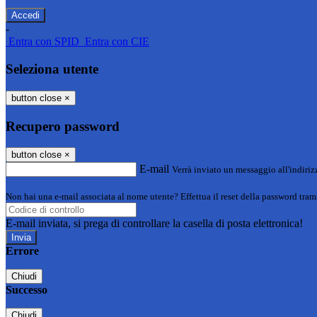
-
Entra con SPID
Entra con CIE
Seleziona utente
button close
×
Recupero password
button close
×
E-mail
Verrà inviato un messaggio all'indirizz
Non hai una e-mail associata al nome utente? Effettua il reset della password tram
E-mail inviata, si prega di controllare la casella di posta elettronica!
Errore
Chiudi
Successo
Chiudi