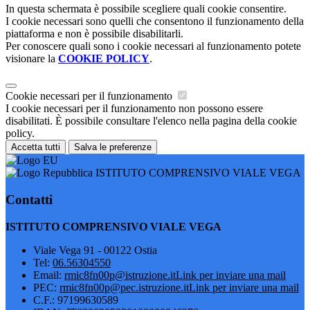
In questa schermata è possibile scegliere quali cookie consentire.
I cookie necessari sono quelli che consentono il funzionamento della
piattaforma e non è possibile disabilitarli.
Per conoscere quali sono i cookie necessari al funzionamento potete
visionare la
COOKIE POLICY
.
Cookie necessari per il funzionamento
I cookie necessari per il funzionamento non possono essere
disabilitati. È possibile consultare l'elenco nella pagina della cookie
policy.
Accetta tutti
Salva le preferenze
ISTITUTO COMPRENSIVO VIALE VEGA
Contatti
ISTITUTO COMPRENSIVO VIALE VEGA
Viale Vega 91 - 00122 Ostia
Tel:
06.56304550
Email:
rmic8fn00p@istruzione.it
Link per inviare una mail
PEC:
rmic8fn00p@pec.istruzione.it
Link per inviare una mail
C.F.: 97199630589