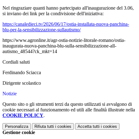
Nel ringraziare quanti hanno partecipato all'inaugurazione del 3.06,
si inviano dei link per la condivisione dell'iniziativa:
https://canaledieci.tv/2026/06/17/ostia-installata-nuova-panchina-
blu-per-la-sensibilizzazione-sullautismo/
https://www.agronline.it/agr-ostia-notizie-litorale-romano/ostia-
inaugurata-nuova-panchina-blu-sulla-sensibilizzazione-all-
autismo_48544?ck_mkt=14
Cordiali saluti
Ferdinando Sciacca
Dirigente scolastico
Notizie
Questo sito o gli strumenti terzi da questo utilizzati si avvalgono di
cookie necessari al funzionamento ed utili alle finalità illustrate nella
COOKIE POLICY
.
Personalizza
Rifiuta tutti
i cookies
Accetta tutti
i cookies
Gestione cookie