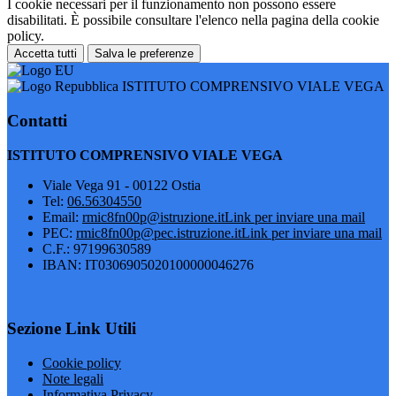
I cookie necessari per il funzionamento non possono essere
disabilitati. È possibile consultare l'elenco nella pagina della cookie
policy.
Accetta tutti
Salva le preferenze
ISTITUTO COMPRENSIVO VIALE VEGA
Contatti
ISTITUTO COMPRENSIVO VIALE VEGA
Viale Vega 91 - 00122 Ostia
Tel:
06.56304550
Email:
rmic8fn00p@istruzione.it
Link per inviare una mail
PEC:
rmic8fn00p@pec.istruzione.it
Link per inviare una mail
C.F.: 97199630589
IBAN: IT0306905020100000046276
Sezione Link Utili
Cookie policy
Note legali
Informativa Privacy