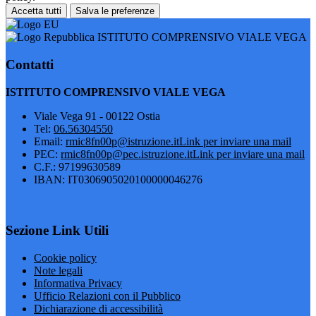
Accetta tutti
Salva le preferenze
ISTITUTO COMPRENSIVO VIALE VEGA
Contatti
ISTITUTO COMPRENSIVO VIALE VEGA
Viale Vega 91 - 00122 Ostia
Tel:
06.56304550
Email:
rmic8fn00p@istruzione.it
Link per inviare una mail
PEC:
rmic8fn00p@pec.istruzione.it
Link per inviare una mail
C.F.: 97199630589
IBAN: IT0306905020100000046276
Sezione Link Utili
Cookie policy
Note legali
Informativa Privacy
Ufficio Relazioni con il Pubblico
Dichiarazione di accessibilità