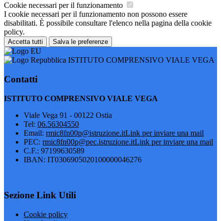
Cookie necessari per il funzionamento
I cookie necessari per il funzionamento non possono essere
disabilitati. È possibile consultare l'elenco nella pagina della cookie
policy.
Accetta tutti
Salva le preferenze
ISTITUTO COMPRENSIVO VIALE VEGA
Contatti
ISTITUTO COMPRENSIVO VIALE VEGA
Viale Vega 91 - 00122 Ostia
Tel:
06.56304550
Email:
rmic8fn00p@istruzione.it
Link per inviare una mail
PEC:
rmic8fn00p@pec.istruzione.it
Link per inviare una mail
C.F.: 97199630589
IBAN: IT0306905020100000046276
Sezione Link Utili
Cookie policy