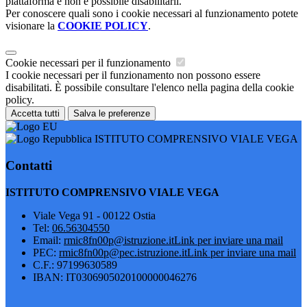
piattaforma e non è possibile disabilitarli.
Per conoscere quali sono i cookie necessari al funzionamento potete
visionare la
COOKIE POLICY
.
Cookie necessari per il funzionamento
I cookie necessari per il funzionamento non possono essere
disabilitati. È possibile consultare l'elenco nella pagina della cookie
policy.
Accetta tutti
Salva le preferenze
ISTITUTO COMPRENSIVO VIALE VEGA
Contatti
ISTITUTO COMPRENSIVO VIALE VEGA
Viale Vega 91 - 00122 Ostia
Tel:
06.56304550
Email:
rmic8fn00p@istruzione.it
Link per inviare una mail
PEC:
rmic8fn00p@pec.istruzione.it
Link per inviare una mail
C.F.: 97199630589
IBAN: IT0306905020100000046276