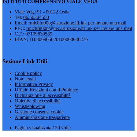
ISTITUTO COMPRENSIVO VIALE VEGA
Viale Vega 91 - 00122 Ostia
Tel:
06.56304550
Email:
rmic8fn00p@istruzione.it
Link per inviare una mail
PEC:
rmic8fn00p@pec.istruzione.it
Link per inviare una mail
C.F.: 97199630589
IBAN: IT0306905020100000046276
Sezione Link Utili
Cookie policy
Note legali
Informativa Privacy
Ufficio Relazioni con il Pubblico
Dichiarazione di accessibilità
Obiettivi di accessibilità
Whistleblowing
Gestione consensi cookie
Amministrazione trasparente
Pagina visualizzata
179
volte