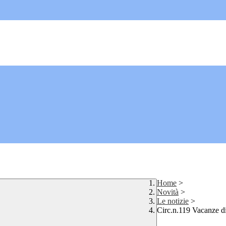
Home
>
Novità
>
Le notizie
>
Circ.n.119 Vacanze d