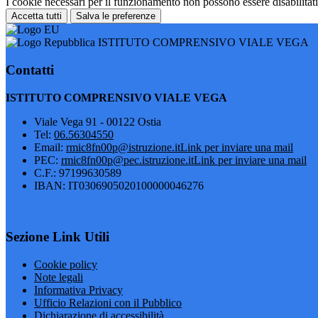
I cookie necessari per il funzionamento non possono essere disabilitati.
Accetta tutti
Salva le preferenze
ISTITUTO COMPRENSIVO VIALE VEGA
Contatti
ISTITUTO COMPRENSIVO VIALE VEGA
Viale Vega 91 - 00122 Ostia
Tel:
06.56304550
Email:
rmic8fn00p@istruzione.it
Link per inviare una mail
PEC:
rmic8fn00p@pec.istruzione.it
Link per inviare una mail
C.F.: 97199630589
IBAN: IT0306905020100000046276
Sezione Link Utili
Cookie policy
Note legali
Informativa Privacy
Ufficio Relazioni con il Pubblico
Dichiarazione di accessibilità