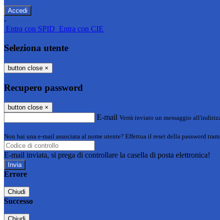
-
Entra con SPID
Entra con CIE
Seleziona utente
button close
×
Recupero password
button close
×
E-mail
Verrà inviato un messaggio all'indirizz
Non hai una e-mail associata al nome utente? Effettua il reset della password tram
E-mail inviata, si prega di controllare la casella di posta elettronica!
Errore
Chiudi
Successo
Chiudi