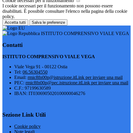
Cookie necessari per il funzionamento
I cookie necessari per il funzionamento non possono essere
disabilitati. È possibile consultare l'elenco nella pagina della cookie
policy.
Accetta tutti
Salva le preferenze
ISTITUTO COMPRENSIVO VIALE VEGA
Contatti
ISTITUTO COMPRENSIVO VIALE VEGA
Viale Vega 91 - 00122 Ostia
Tel:
06.56304550
Email:
rmic8fn00p@istruzione.it
Link per inviare una mail
PEC:
rmic8fn00p@pec.istruzione.it
Link per inviare una mail
C.F.: 97199630589
IBAN: IT0306905020100000046276
Sezione Link Utili
Cookie policy
Note legali