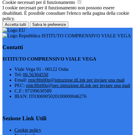
Cookie necessari per il funzionamento
I cookie necessari per il funzionamento non possono essere
disabilitati. È possibile consultare l'elenco nella pagina della cookie
policy.
Accetta tutti
Salva le preferenze
ISTITUTO COMPRENSIVO VIALE VEGA
Contatti
ISTITUTO COMPRENSIVO VIALE VEGA
Viale Vega 91 - 00122 Ostia
Tel:
06.56304550
Email:
rmic8fn00p@istruzione.it
Link per inviare una mail
PEC:
rmic8fn00p@pec.istruzione.it
Link per inviare una mail
C.F.: 97199630589
IBAN: IT0306905020100000046276
Sezione Link Utili
Cookie policy