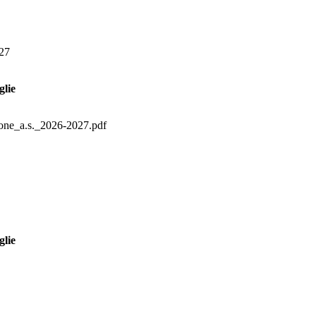
027
glie
ione_a.s._2026-2027.pdf
glie