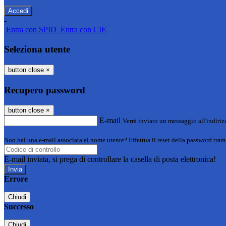
-
Entra con SPID
Entra con CIE
Seleziona utente
button close
×
Recupero password
button close
×
E-mail
Verrà inviato un messaggio all'indirizz
Non hai una e-mail associata al nome utente? Effettua il reset della password tram
E-mail inviata, si prega di controllare la casella di posta elettronica!
Errore
Chiudi
Successo
Chiudi